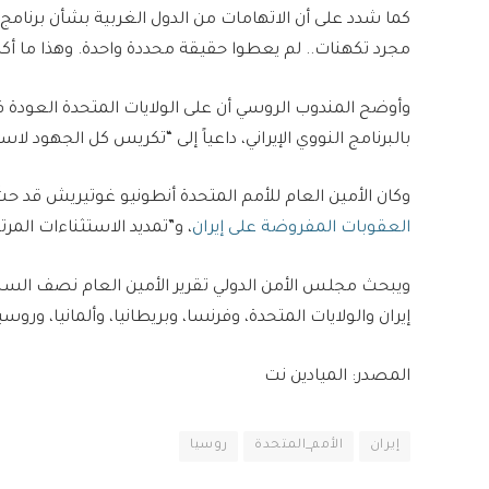
كما شدد على أن الاتهامات من الدول الغربية بشأن برنامج
مجرد تكهنات.. لم يعطوا حقيقة محددة واحدة. وهذا ما أكده
وأوضح المندوب الروسي أن على الولايات المتحدة العودة ف
بالبرنامج النووي الإيراني، داعياً إلى “تكريس كل الجهود لا
وكان الأمين العام للأمم المتحدة أنطونيو غوتيريش قد حثّ 
العقوبات المفروضة على إيران
، و”تمديد الاستثناءات المرت
إيران والولايات المتحدة، وفرنسا، وبريطانيا، وألمانيا، وروس
المصدر: الميادين نت
إيران
الأمم_المتحدة
روسيا