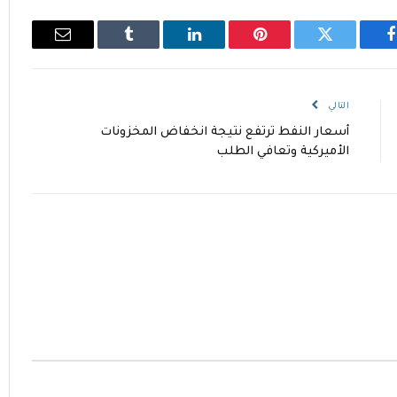
فيسبوك
تويتر
بينتيريست
لينكدإن
Tumblr
البريد
الإلكتروني
التالي
أسعار النفط ترتفع نتيجة انخفاض المخزونات
الأميركية وتعافي الطلب