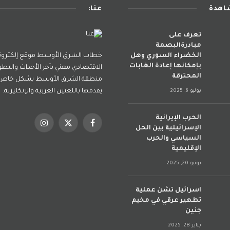
شاهدة
عنا:
تعرف على
مبادرةالبصمة
الخضراء السوري وهل
خطاب الشرق الأوسط موقع إلكترو
بإمكانها إعادة الغابات
الاقتصادي معني بأخر الأحداث والتطو
المحترقة
منطقة الشرق الأوسط بشكل خاص و
يقدمها باللغتين العربية والإنكليزية.
يوليو 6, 2025
الحرب الإيرانية
فيسبوك
X
الانستغرام
الإسرائيلية بين الحل
(Twitter)
السياسي والحرب
الإقليمية
يونيو 20, 2025
اسرائيل تشن عملية
تطهير عرقي في مخيم
جنين
يناير 28, 2025