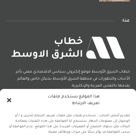
عنا:
خطاب الشرق الأوسط موقع إلكتروني سياسي الاقتصادي معني بأخر
الأحداث والتطورات في منطقة الشرق الأوسط بشكل خاص والعالم
يقدمها باللغتين العربية والإنكليزية.
هذا الموقع يستخدم ملفات
تعريف الارتباط
فيسبوك
X
الانستغرام
(Twitter)
لتقديم أفضل التجارب ، نستخدم تقنيات مثل ملفات تعريف الارتباط لتخزين و / أو
الوصول إلى معلومات الجهاز. ستسمح لنا الموافقة على هذه التقنيات بمعالجة
البيانات مثل سلوك التصفح أو المعرفات الفريدة على هذا الموقع. عدم الموافقة أو
سحب الموافقة قد يؤثر سلبًا على ميزات ووظائف معينة.