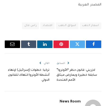
المصدر: العربية
اسعار الذهب
اسواق الذهب
اقتصاد
راس مال
فيسبوك
تويتر
بينتيريست
لينكدإن
Tumblr
البريد
الإلكترو
السابق
التالي
لازريني: قانون حظر “الأونروا”
تركيا: خطوات (إسرائيل) لإنهاء
سابقة خطيرة ويعارض ميثاق
أنشطة الأونروا انتهاك للقانون
الأمم المتحدة
الدولي
News Room