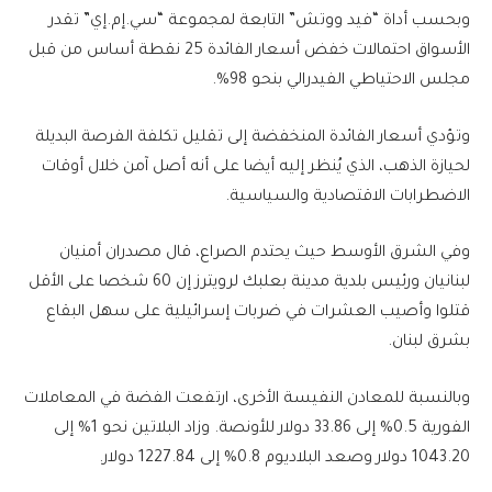
وبحسب أداة “فيد ووتش” التابعة لمجموعة “سي.إم.إي” تقدر
الأسواق احتمالات خفض أسعار الفائدة 25 نقطة أساس من قبل
مجلس الاحتياطي الفيدرالي بنحو 98%.
وتؤدي أسعار الفائدة المنخفضة إلى تقليل تكلفة الفرصة البديلة
لحيازة الذهب، الذي يُنظر إليه أيضا على أنه أصل آمن خلال أوقات
الاضطرابات الاقتصادية والسياسية.
وفي الشرق الأوسط حيث يحتدم الصراع، قال مصدران أمنيان
لبنانيان ورئيس بلدية مدينة بعلبك لرويترز إن 60 شخصا على الأقل
قتلوا وأصيب العشرات في ضربات إسرائيلية على سهل البقاع
بشرق لبنان.
وبالنسبة للمعادن النفيسة الأخرى، ارتفعت الفضة في المعاملات
الفورية 0.5% إلى 33.86 دولار للأونصة. وزاد البلاتين نحو 1% إلى
1043.20 دولار وصعد البلاديوم 0.8% إلى 1227.84 دولار.