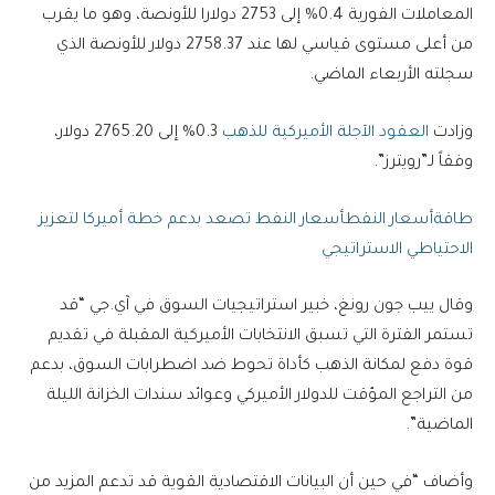
المعاملات الفورية 0.4% إلى 2753 دولارا للأونصة، وهو ما يقرب
من أعلى مستوى قياسي لها عند 2758.37 دولار للأونصة الذي
سجلته الأربعاء الماضي.
وزادت
العقود الآجلة الأميركية للذهب
0.3% إلى 2765.20 دولار،
وفقاً لـ”رويترز”.
طاقة
أسعار النفطأسعار النفط تصعد بدعم خطة أميركا لتعزيز
الاحتياطي الاستراتيجي
وقال ييب جون رونغ، خبير استراتيجيات السوق في آي.جي “قد
تستمر الفترة التي تسبق الانتخابات الأميركية المقبلة في تقديم
قوة دفع لمكانة الذهب كأداة تحوط ضد اضطرابات السوق، بدعم
من التراجع المؤقت للدولار الأميركي وعوائد سندات الخزانة الليلة
الماضية”.
وأضاف “في حين أن البيانات الاقتصادية القوية قد تدعم المزيد من