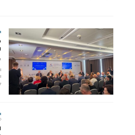
ا
م
ل
4 دقا
ا
ا
ب
ا
ا