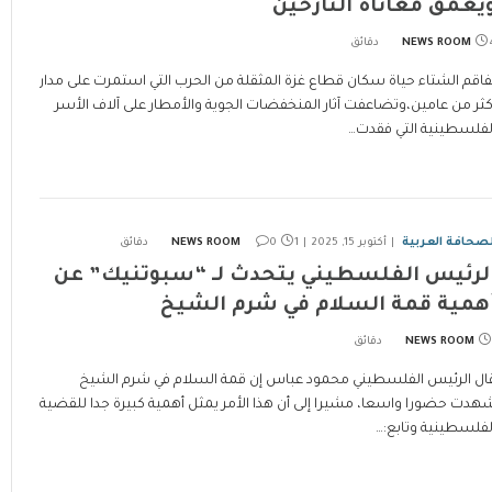
يعمق معاناة النازحين
ئق
NEWS ROOM
فاقم الشتاء حياة سكان قطاع غزة المثقلة من الحرب التي استمرت على مدار
كثر من عامين،وتضاعفت آثار المنخفضات الجوية والأمطار على آلاف الأسر
لفلسطينية التي فقدت…
لصحافة العربية
أكتوبر 15, 2025
1 دقائق
0
NEWS ROOM
لرئيس الفلسطيني يتحدث لـ “سبوتنيك” عن
همية قمة السلام في شرم الشيخ
NEWS ROOM
ال الرئيس الفلسطيني محمود عباس إن قمة السلام في شرم الشيخ
هدت حضورا واسعا، مشيرا إلى أن هذا الأمر يمثل أهمية كبيرة جدا للقضية
لفلسطينية وتابع:…