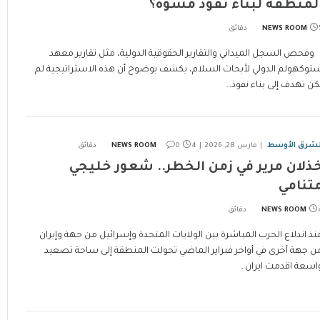
لمنطقة لبناء نفوذ مشوه؟
ئق
NEWS ROOM
فحص السجل الميداني والتقارير الحقوقية الدولية، مثل تقارير معهد
توكهولم الدولي لأبحاث السلام، يكشف بوضوح أن هذه الاستراتيجية لم
كن تهدف إلى بناء نفوذ…
لشرق الأوسط
مارس 28, 2026
4 دقائق
0
NEWS ROOM
ذلان مرير في زمن الخطر.. شعور خليجي
تنامي
ئق
NEWS ROOM
نذ اندلاع الحرب المباشرة بين الولايات المتحدة وإسرائيل من جهة وإيران
ن جهة أخرى في أواخر فبراير الماضي تحولت المنطقة إلى ساحة تصعيد
اسعة اقدمت ايران…