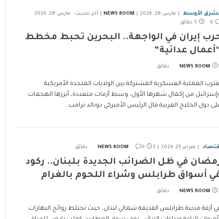
لشرق الأوسط
مارس 28, 2026
NEWS ROOM
آخر تحديث:
مارس 28, 2026
0
5 دقائق
رب إيران في الواجهة.. البحرين تحبط مخطط
أعمال عدائية”
ئق
NEWS ROOM
قترب العملية العسكرية المشتركة بين الولايات المتحدة الأمريكية
إسرائيل من إكمال شهرها الأول، وسط أزمات متعددة، أبرزها الهجمات
لى دول الخليج العربية.قال الرئيس الأميركي دونالد ترامب…
قتصاد
فبراير 25, 2026
3 دقائق
0
NEWS ROOM
مضان في ظل الضرائب الجديدة بلبنان.. ركود
ي أسواق طرابلس وشراء اللحوم بالغرام
ئق
NEWS ROOM
ي أزقة مدينة طرابلس القديمة شمالي لبنان، حيث تختلط روائح البهارات