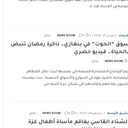
أصوات الباعة ونداءات الزبائن، يقف سوق العطارين كقلب نابض للحياة
ليومية في المدينة. هنا، لا…
قتصاد
فبراير 25, 2026
3 دقائق
0
NEWS ROOM
وق “الحوت” في بنغازي… ذاكرة رمضان تنبض
الحياة… فيديو حصري
ئق
NEWS ROOM
غم الأوضاع الاقتصادية الصعبة التي تعيشها ليبيا، تظل المظاهر
لرمضانية حاضرة بقوة في الشوارع والأسواق الشعبية، حيث يتمسك
لليبيون بعاداتهم وتقاليدهم التي تشكل جزءا أصيلا من…
لشرق الأوسط
ديسمبر 24, 2025
4 دقائق
0
NEWS ROOM
لشتاء القاسي يفاقم مأساة أطفال غزة