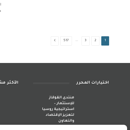
ا
خ
…
التالي
517
3
2
1
اختيارات المحرر
الأكثر م
منتدى القوقاز
للإستثمار –
استراتيجية روسيا
لتعزيز الإقتصاد
والتعاون
أبريل 29, 2026