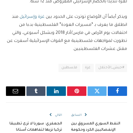
لغزة تنديدا بالحصار الإسرائيلي المفروض منذ 12 سنة.
ويذكر أيضاً أن الأوضاع توترت على الحدود بين
غزة وإسرائيل
منذ
انطلاق ما يعرف بـ “مسيرات العودة” الفلسطينية بدءا من
احتفالات يوم الأرض في مارس/آذار 2018 وبشكل أسبوعي، والتي
تطورت لمواجهات فلسطينية مع القوات الإسرائيلية أسفرت عن
مقتل عشرات الفلسطينيين.
#جيش_الأحتلال
غزة
فلسطين
فيسبوك
تويتر
بينتيريست
لينكدإن
Tumblr
البريد
الإلكترو
السابق
التالي
النفط السوري المسروق بين
الجعفري: سوريا لا ترى تطبيقا
الإنفصاليين الكرد وحكومة
تركيا نزيها لتفاهمات أستانا