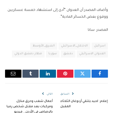
وأضاف المصدر أن العدوان “أدى إلى استشهاد خمسة عسكريين
ووقوع بعض الخسائر المادية”.
المصدر: سانا
اسرائيل
الاحتلال_الاسرائيلي
الشرق_الأوسط
العدوان الاسرائيلي
دمشق
سوريا
مطار دمشق الدولي
فيسبوك
تويتر
بينتيريست
لينكدإن
Tumblr
البريد
الإلكترو
السابق
التالي
إعلام: لابيد يلتقي أردوغان الثلاثاء
أعمال شغب وحرق منازل
المقبل
ومركبات بعد مقتل شخص رميا
بالرصاص في الأردن… فيديو