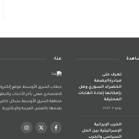
شاهدة
عنا:
تعرف على
مبادرةالبصمة
الخضراء السوري وهل
خطاب الشرق الأوسط موقع إلكترو
بإمكانها إعادة الغابات
الاقتصادي معني بأخر الأحداث والتطو
المحترقة
منطقة الشرق الأوسط بشكل خاص و
يقدمها باللغتين العربية والإنكليزية.
يوليو 6, 2025
الحرب الإيرانية
فيسبوك
X
الانستغرام
الإسرائيلية بين الحل
(Twitter)
السياسي والحرب