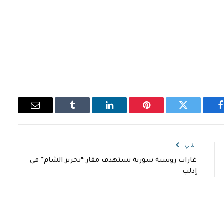
فيسبوك
تويتر
بينتيريست
لينكدإن
Tumblr
البريد
الإلكتروني
التالي
غارات روسية سورية تستهدف مقار “تحرير الشام” في
إدلب