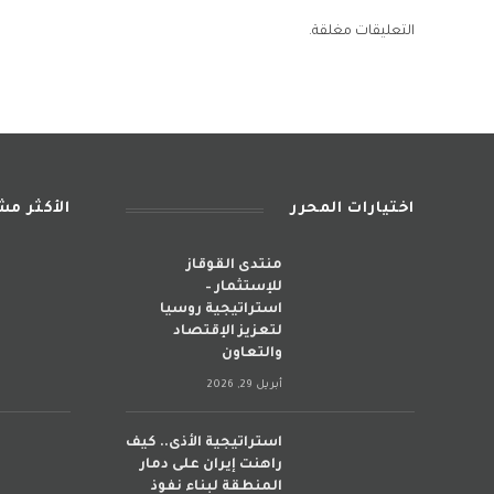
التعليقات مغلقة.
اختيارات المحرر
الأكثر م
منتدى القوقاز
للإستثمار –
استراتيجية روسيا
لتعزيز الإقتصاد
والتعاون
أبريل 29, 2026
استراتيجية الأذى.. كيف
راهنت إيران على دمار
المنطقة لبناء نفوذ