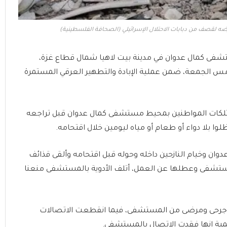
 لقصف من دبابات الاحتلال الإسرائيلي (الصحافة الفلسطينية)
شفى كمال عدوان في مدينة بيت لاهيا شمال قطاع غزة،
مس الجمعة، ضمن عملية الإبادة والتطهير العرقي المستمرة
متلكات المواطنين بمحيط مستشفى كمال عدوان قبل تراجعه
بلا دواء أو طعام أو مياه ليومين خلال اقتحامه.
ان وخيام النازحين داخله وحوله قبل اقتحامه وألقى قذائف
تشفى وعطلها عن العمل، أتلف الأدوية بالمستشفى منعنا
إلى جرحى ومرضى من المستشفى، فيما انقطعت الاتصالات
مية إنها فقدت الاتصال بالمستشفى.