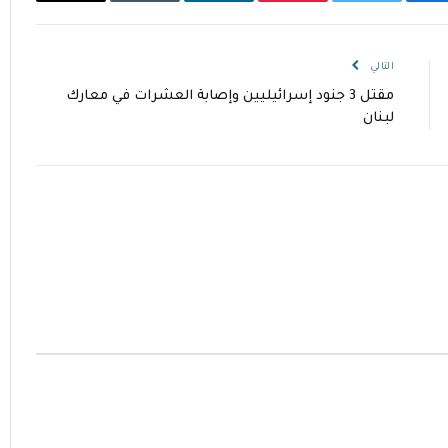
فيسبوك
تويتر
بينتيريست
لينكدإن
Tumblr
البريد
الإلكتروني
التالي
مقتل 3 جنود إسرائيليين وإصابة العشرات في معارك
لبنان