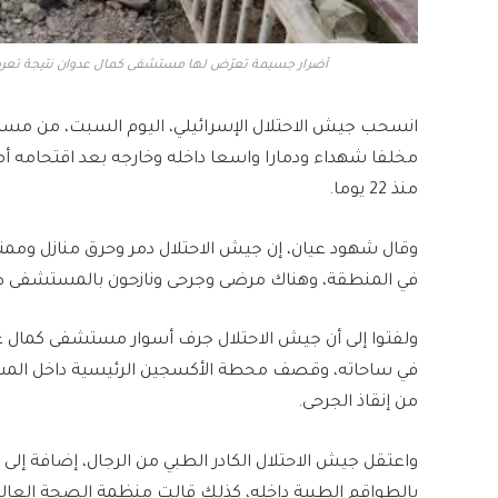
أضرار جسيمة تعرّض لها مستشفى كمال عدوان نتيجة تعرضه
انسحب جيش الاحتلال الإسرائيلي، اليوم السبت، من مست
مخلفا شهداء ودمارا واسعا داخله وخارجه بعد اقتحامه أ
منذ 22 يوما.
وقال شهود عيان، إن جيش الاحتلال دمر وحرق منازل وم
في المنطقة، وهناك مرضى وجرحى ونازحون بالمستشفى ظلوا 
ولفتوا إلى أن جيش الاحتلال جرف أسوار مستشفى كمال عدو
في ساحاته، وقصف محطة الأكسجين الرئيسية داخل المس
من إنقاذ الجرحى.
واعتقل جيش الاحتلال الكادر الطبي من الرجال، إضافة 
بالطواقم الطبية داخله، كذلك قالت منظمة الصحة العال