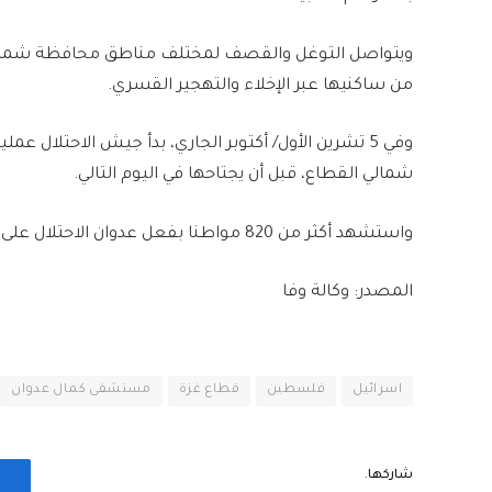
ويتواصل التوغل والقصف لمختلف مناطق محافظة شمال غ
من ساكنيها عبر الإخلاء والتهجير القسري.
وفي 5 تشرين الأول/ أكتوبر الجاري، بدأ جيش الاحتل
شمالي القطاع، قبل أن يجتاحها في اليوم التالي.
واستشهد أكثر من 820 مواطنا بفعل عدوان الاحتلال على شمال القطاع الذي يتعرض لإبادة وتطهير عرقي منذ 22 يوما.
المصدر: وكالة وفا
اسرائيل
فلسطين
قطاع غزة
مستشفى كمال عدوان
شاركها.