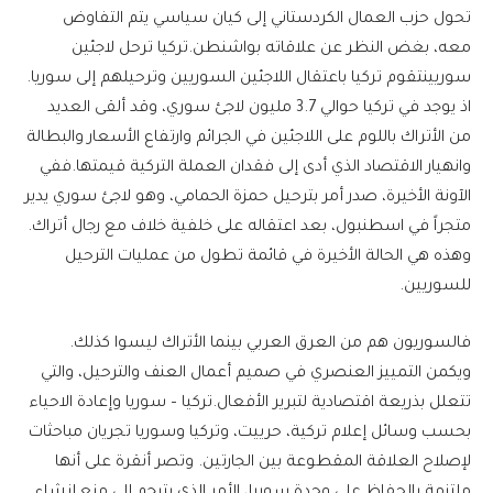
تحول حزب العمال الكردستاني إلى كيان سياسي يتم التفاوض
معه، بغض النظر عن علاقاته بواشنطن.تركيا ترحل لاجئين
سوريينتقوم تركيا باعتقال اللاجئين السوريين وترحيلهم إلى سوريا.
اذ يوجد في تركيا حوالي 3.7 مليون لاجئ سوري، وقد ألقى العديد
من الأتراك باللوم على اللاجئين في الجرائم وارتفاع الأسعار والبطالة
وانهيار الاقتصاد الذي أدى إلى فقدان العملة التركية قيمتها.ففي
الآونة الأخيرة، صدر أمر بترحيل حمزة الحمامي، وهو لاجئ سوري يدير
متجراً في اسطنبول، بعد اعتقاله على خلفية خلاف مع رجال أتراك.
وهذه هي الحالة الأخيرة في قائمة تطول من عمليات الترحيل
للسوريين.
فالسوريون هم من العرق العربي بينما الأتراك ليسوا كذلك.
ويكمن التمييز العنصري في صميم أعمال العنف والترحيل، والتي
تتعلل بذريعة اقتصادية لتبرير الأفعال.تركيا – سوريا وإعادة الاحياء
بحسب وسائل إعلام تركية، حرييت، وتركيا وسوريا تجريان مباحثات
لإصلاح العلاقة المقطوعة بين الجارتين. وتصر أنقرة على أنها
ملتزمة بالحفاظ على وحدة سوريا، الأمر الذي يترجم إلى منع إنشاء