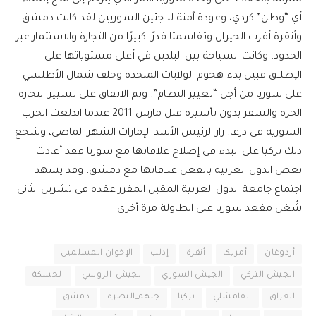
أي “وطن” كردي، وعودة آمنة للاجئين السوريين.لقد كانت دمشق
وأنقرة أقرب الجيران وتقاسمتا قدرًا كبيرًا من التجارة والاستثمار عبر
الحدود. وكانت السياحة بين البلدين في أعلى مستوياتها على
الإطلاق قبيل بدء هجوم الولايات المتحدة وحلف شمال الأطلسي
على سوريا من أجل “تغيير النظام”. وتم الاتفاق على تسيير التجارة
الحرة والسفر بدون تأشيرة قبل مارس 2011 عندما اندلعت الحرب
السورية في درعا. زار الرئيس الأسد الإمارات الشهر الماضي، وشجع
ذلك تركيا على البدء في إصلاح علاقاتها مع سوريا فقد أعادت
بعض الدول العربية بالفعل علاقاتها مع دمشق، وقد يشهد
اجتماع جامعة الدول العربية المقبل المقرر عقده في تشرين الثاني
شُغل مقعد سوريا على الطاولة مرة أخرى
أردوغان
أمريكا
أنقرة
إدلب
الإخوان المسلمين
الجيش التركي
الجيش السوري
الجيش_الروسي
الحسكة
العراق
القامشلي
تركيا
جبهة_النصرة
دمشق