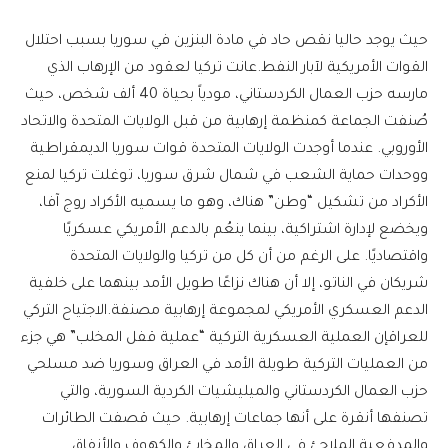
حيث يوجد حاليا نقص حاد في مادة البنزين في سوريا بسبب احتلال
القوات الأمريكية لآبار النفط.عانت تركيا لعقود من الإرهاب الذي
مارسه حزب العمال الكردستاني، مودياً بحياة 40 ألف شخص، حيث
صُنفت الجماعة كمنظمة إرهابية من قبل الولايات المتحدة والاتحاد
الأوروبي. عندما أوجدت الولايات المتحدة قوات سوريا الديمقراطية
ووحدات حماية الشعب في شمال شرق سوريا، توغلت تركيا لمنع
الأكراد من تشكيل “وطن” هناك، وهو ما يسميه الأكراد روج آفا،
ويخضع لإدارة اشتراكية، بينما ينعُم بالدعم الأمريكي عسكريًا
واقتصاديًا. على الرغم من أن كل من تركيا والولايات المتحدة
شريكان في الناتو، إلا أن هناك نزاعًا طويل الأمد بينهما على خلفية
الدعم العسكري الأمريكي لمجموعة إرهابية مصنفة.الاجتياح التركي
للعراقإن العملية العسكرية التركية “عملية قفل المخلب” هي جزء
من العمليات التركية طويلة الأمد في العراق وسوريا ضد مسلحي
حزب العمال الكردستاني والميليشيات الكردية السورية، والتي
تصنفها أنقرة على أنها جماعات إرهابية. حيث قصفت الطائرات
والمدفعية الملاجئ في العراق والمخابئ والكهوف والأنفاق