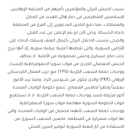
تسبب الجيش التركي والمؤتمرين بأمرهم من المرتزقة الإرهابيين
الإسلاميين المتطرفين في دمار هائل للعديد من المنازل
والممتلكات، مما دفع الناجين المذعورين إلى الفرار من المنطقة
باتجاه الحسكة. وحتى الآن لم يتم الإعلان عن عدد القتلى
والجرحى.يتسبب الاحتلال التركي بأعمال العنف وسفك الدماء على
الأراضي السورية، والتي تقطنها أغلبية عرقية سورية، إلا أنها ترزح
تحت حكم عسكري وحشي لمجموعة من الأقلية. اذ يتحالف
الجيش الانفصالي الكردي من قوات سوريا الديموقراطية (قسد)،
ووحدات حماية الشعب الكردية (YPG) مع حزب العمال الكردستاني
الإرهابي (PKK) والذي يتكون من شيوعين اكراد. ومما يزيد الأمور
تعقيداً ونظرا لتنافس المصالح، تدفع حكومة الولايات المتحدة
أجور مرتزقة قسد ووحدات حماية الشعب الكردية. اذ لا تستطيع
قوات الحكومة السورية مهاجمة قوات سوريا الديمقراطية
ووحدات حماية الشعب لأنهما محميان من الولايات المتحدة، والتي
لها قوات متمركزة في المنطقة، مانعين الشعب السوري من
الاستفادة من آبار النفط السورية لتوفير البنزين المحلي.