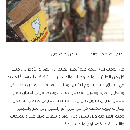
بقلم الصحافي والكاتب، ستيفن صهيوني
في الوقت الذي تتجه فيه أنظار العالم الى الصراع الأوكراني، كانت
كل من الطائرات والمروحيات والمسيرات التركية تدك أهدافًا كردية
في العراق وسوريا يوم الاثنين. وكانت الأهداف عبارة عن معسكرات
ومخازن ذخيرة ومنازل المدنيين كانت تتوسط مرمى النيران.ففي
شمال شرقي سوريا، في ريف الحسكة، تعرض لقصفٍ مدفعي
وغارات جوية مكثفة كلٍ من قرى أبو راسين وتل تمر والمبكير
وقبور الغراجنة وتل شنان وتل الورد وربيعات ودادا عبد والنويحات
والأسدية والخضراوي والمشيرفة.