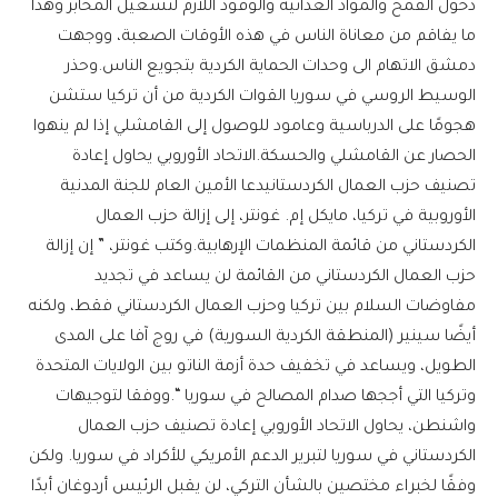
دخول القمح والمواد الغذائية والوقود اللازم لتشغيل المخابز وهذا
ما يفاقم من معاناة الناس في هذه الأوقات الصعبة، ووجهت
دمشق الاتهام الى وحدات الحماية الكردية بتجويع الناس.وحذر
الوسيط الروسي في سوريا القوات الكردية من أن تركيا ستشن
هجومًا على الدرباسية وعامود للوصول إلى القامشلي إذا لم ينهوا
الحصار عن القامشلي والحسكة.الاتحاد الأوروبي يحاول إعادة
تصنيف حزب العمال الكردستانيدعا الأمين العام للجنة المدنية
الأوروبية في تركيا، مايكل إم. غونتر، إلى إزالة حزب العمال
الكردستاني من قائمة المنظمات الإرهابية.وكتب غونتر، ” إن إزالة
حزب العمال الكردستاني من القائمة لن يساعد في تجديد
مفاوضات السلام بين تركيا وحزب العمال الكردستاني فقط، ولكنه
أيضًا سينير (المنطقة الكردية السورية) في روج آفا على المدى
الطويل، ويساعد في تخفيف حدة أزمة الناتو بين الولايات المتحدة
وتركيا التي أججها صدام المصالح في سوريا “.ووفقا لتوجيهات
واشنطن، يحاول الاتحاد الأوروبي إعادة تصنيف حزب العمال
الكردستاني في سوريا لتبرير الدعم الأمريكي للأكراد في سوريا. ولكن
وفقًا لخبراء مختصين بالشأن التركي، لن يقبل الرئيس أردوغان أبدًا