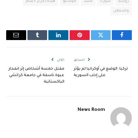
روسيا
سوريا
قسد
موسكو
هيئة تحرير الشام
واشنطن
فيسبوك
تويتر
بينتيريست
لينكدإن
Tumblr
البريد
الإلكترو
السابق
التالي
تركيا: الوضع في أوكرانيا لم يؤثر
مقتل خمسة أشخاص إثر انفجار
على إدلب السورية
عبوة ناسفة في جامعة كراتشي
الباكستانية
News Room