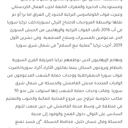
ومستودعات الذخيرة والمقرات التابعة لحزب العمال الكردستاني.
وعبرت قوات الكوماندوس التركية الحدود إلى العراق اما برا أو تم
نقلها بواسطة المروحيات.الاجتياح التركي لسوريادخلت تركيا سوريا
في آب 2016 بآلاف القوات التركية والإرهابيين من الجيش السوري
الحر، مدعومين بالمسيرات وسلاح المدفعية. وفي تشرين الأول
2019، أجرت تركيا “عملية نبع السلام” في شمال شرق سوريا.
ويهاجم الإرهابيون الذين توظفهم تركيا كمرتزقة القرى السورية
بانتظام ويروعون السكان بينما يقاتلون الأكراد.أكراد سورياحاصرت
قوات سوريا الديمقراطية ووحدات حماية الشعب المدعومون من
الولايات المتحدة مدينتي القامشلي والحسكة في شمال شرق
سوريا. وقالت وحدات حماية الشعب إنها استولت على نحو 10
مكاتب حكومية تتراوح بين فروع المحلية للمالية والحبوب والتعليم
في منطقة في وسط مدينة القامشلي في حين منعت لليوم
السادس على التوالي دخول القمح والوقود إلى مدينة
الحسكة.وقال غسان خليل، محافظ الحسكة، “إن قسد تمنع