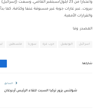
واعتبارا من 23 أيلول/سبتمبر الماضي، وسعت (إس
بيروت، عبر غارات جوية غير مسبوقة عنفا وكثافة، كما بدأت
والقرارات الأممية.
المصدر: وفا
اسرائيل
اليونيفيل
حرب غزة
سوريا
فلسطين
لب
شاركها.
السابق
شولتس يزور تركيا السبت للقاء الرئيس أردوغان