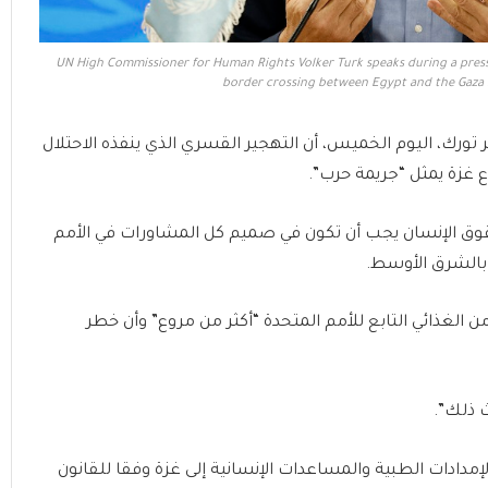
UN High Commissioner for Human Rights Volker Turk speaks during a press 
border crossing between Egypt and the Gaza 
ورك، اليوم الخميس، أن التهجير القسري الذي ينفذه الاحتلال
غزة يمثل “جريمة حرب”.
ق الإنسان يجب أن تكون في صميم كل المشاورات في الأمم
بالشرق الأوسط.
من الغذائي التابع للأمم المتحدة “أكثر من مروع” وأن خطر
 ذلك”.
إمدادات الطبية والمساعدات الإنسانية إلى غزة وفقا للقانون