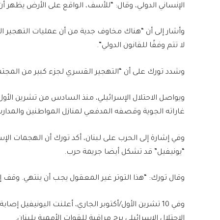
الإنساني الدولي، وقال: “للأسف، الواقع على الأرض يظهر أ
وأشار إلى أن “هناك مخاوف جدية من أن عمليات التهجير ال
لا تتم وفقًا للقانون الدولي”.
وشدد تورك على أن “التهجير القسري لجزء كبير من المج
ويواصل الاحتلال الإسرائيلي، منذ السادس من تشرين الأول/
غاراته الجوية وقصفه المدفعي لمنازل المواطنين والمدارس 
وفي إشارة إلى الحرب على لبنان، أكد تورك أن الهجمات الإ
“يونيفيل” قد تشكل أيضا جريمة حرب.
وقال تورك: “هذا التوتر غير المعقول يجب أن ينتهي. وقف إطلا
وفي 10 تشرين الأول/أكتوبر الجاري، أعلنت اليونيفي
الاحتلال الإسرائيلي برج مراقبة للقوات الأممية بلبنان.