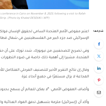
conference in Cairo on November 8, 2023, following a visit to Rafah
Strip. (Photo by Khaled DESOUKI / AFP)
اعتبر مفوض الأمم المتحدة السامي لحقوق الإنسان فولكر ت
شاركها
الإسرائيلي ضد جزء كبير من الفلسطينيين في شمال قطاع 
وفي تصريح للصحفيين من نيويورك، شدد تورك على أن حقو
المتحدة، مشيرا إلى أهمية ذلك خاصة في ضوء التطورات 
وقال إن نتائج التقرير الأخير للتصنيف المرحلي المتكامل للأ
المجاعة لا يزال مستمرًا في جميع أنحاء غزة.
وأضاف المفوض الأممي: “لا يمكن للعالم أن يسمح بحدوث
وأكد أن (إسرائيل) ملزمة بتسهيل تدفق المواد الغذائية وال