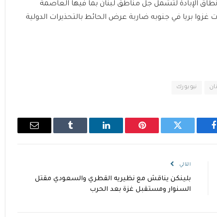
رائيل) نطاق الإبادة لتشمل جل مناطق لبنان بما فيها العاصمة
 غزوا بريا في جنوبه ضاربة عرض الحائط بالتحذيرات الدولية
نان
نيويورك
فيسبوك
تويتر
بينتيريست
لينكدإن
Tumblr
البريد
الإلكتروني
التالي
بلينكن يناقش مع نظيريه القطري والسعودي مقتل
السنوار ومستقبل غزة بعد الحرب