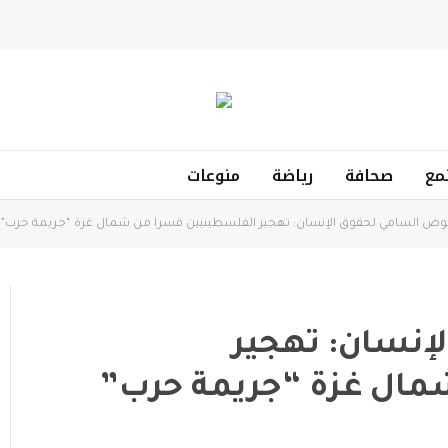
مع
صحافة
رياضة
منوعات
وض السامي لحقوق الإنسان: تهجير الفلسطينيين قسرا من شمال غزة “جريمة حرب”
إنسان: تهجير
مال غزة “جريمة حرب”