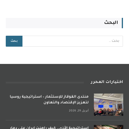
البحث
اختيارات المحرر
منتدى القوقاز للإستثمار – استراتيجية روسيا
لتعزيز الإقتصاد والتعاون
أبريل 29, 2026
استراتيجية الأذى.. كيف راهنت إيران على دمار