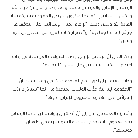
الرئيسان الإيراني والفرنسي ناقشا وقف إطلاق النار بين حزب الله
والكيان الإسرائيلي. كما دعا ماكرون إلى بذل الجهود بمشاركة سائر
القادة الأوروبيين وذلك، “لإرغام الكيان الإسرائيلي على التوقف عن
جرائم الإبادة الجماعية”، و”عدم ارتكباب المزيد من المجازر في غزة
ولبنان”.
وذكر البيان أنّ الرئيس الإيراني وصف المواقف الفرنسية في إدانة
اعتداءات الكيان الإسرائيلي على لبنان بـ”الايجابية”.
وكانت بعثة إيران لدى الأمم المتحدة قالت في وقت سابق إنّ
“الحكومة الإيرانية حذّرت الولايات المتحدة من أنها “ستردّ إذا ردّت
إسرائيل على الهجوم الصاروخي الإيراني عليها”.
وأشارت البعثة في بيان إلى أنّ “طهران وواشنطن تبادلتا الرسائل
بعد الهجوم، باستخدام السفارة السويسرية في طهران
كوسيط”.