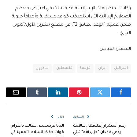
وكانت المنظومات الإسرائيلية قد فشلت في اعتراض معظم
الصواريخ الإيرانية التي استهدفت قواعد عسكرية وأهدافاً حيوية
ضمن عملية “الوعد الصادق 2″، في مطلع تشرين الأول/أكتوبر
الجاري.
المصدر: الميادين
اسرائيل
ايران
فرنسا
فلسطين
ماكرون
فيسبوك
تويتر
بينتيريست
لينكدإن
Tumblr
البريد
الإلكترو
السابق
التالي
رغم استمرار إطلاقها.. غالانت
البابا فرنسيس يطالب باحترام
يدعي فقدان “حزب الله” ثلثي
قوات حفظ السلام الأممية في