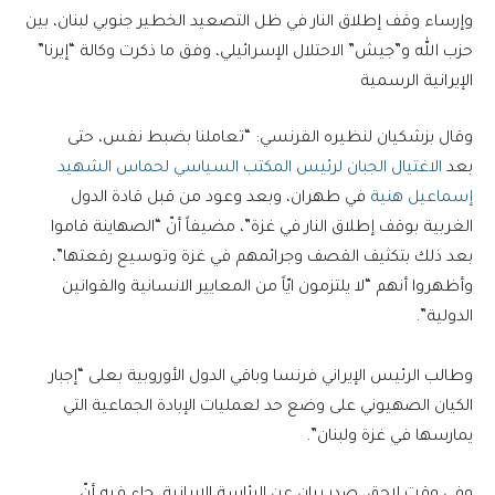
وإرساء وقف إطلاق النار في ظل التصعيد الخطير جنوبي لبنان، بين
حزب الله و”جيش” الاحتلال الإسرائيلي، وفق ما ذكرت وكالة “إيرنا”
الإيرانية الرسمية
وقال بزشكيان لنظيره الفرنسي: “تعاملنا بضبط نفس، حتى
بعد
الاغتيال الجبان لرئيس المكتب السياسي لحماس الشهيد
إسماعيل هنية
في طهران، وبعد وعود من قبل قادة الدول
الغربية بوقف إطلاق النار في غزة”، مضيفاً أنّ “الصهاينة قاموا
بعد ذلك بتكثيف القصف وجرائمهم في غزة وتوسيع رقعتها”،
وأظهروا أنهم “لا يلتزمون ايّاً من المعايير الانسانية والقوانين
الدولية”.
وطالب الرئيس الإيراني فرنسا وباقي الدول الأوروبية بعلى “إجبار
الكيان الصهيوني على وضع حد لعمليات الإبادة الجماعية التي
يمارسها في غزة ولبنان”.
وفي وقت لاحق، صدر بيان عن الرئاسة الإيرانية، جاء فيه أنّ