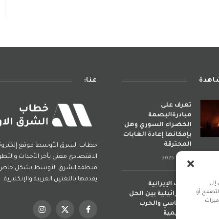
شاهدة
عنا:
تعرف على
مبادرةالبصمة
الخضراء السوري وهل
بإمكانها إعادة الغابات
المحترقة
خطاب الشرق الأوسط موقع إلكترو
الاقتصادي معني بأخر الأحداث والتطو
يوليو 6, 2025
منطقة الشرق الأوسط بشكل خاص و
يقدمها باللغتين العربية والإنكليزية.
إلى
الحرب الإيرانية
لتصفح أو
الإسرائيلية بين الحل
ميزات
السياسي والحرب
فيسبوك
X
الانستغرام
الإقليمية