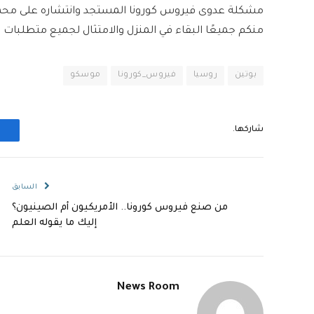
مشكلة عدوى فيروس كورونا المستجد وانتشاره على محمل
منكم جميعًا البقاء في المنزل والامتثال لجميع متطلبات ا
بوتين
روسيا
فيروس_كورونا
موسكو
شاركها.
السابق
من صنع فيروس كورونا.. الأمريكيون أم الصينيون؟
إليك ما يقوله العلم
News Room