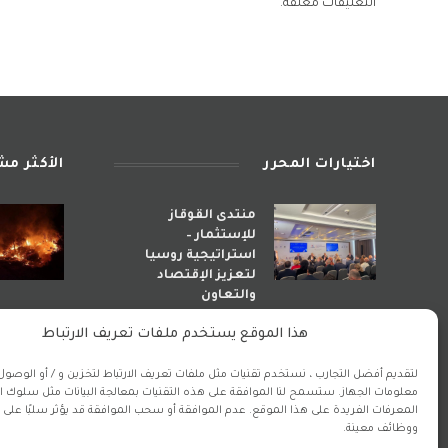
التعليقات مغلقة.
اختيارات المحرر
الأكثر م
منتدى القوقاز
للإستثمار –
استراتيجية روسيا
لتعزيز الإقتصاد
والتعاون
أبريل 29, 2026
هذا الموقع يستخدم ملفات تعريف الارتباط
لتقديم أفضل التجارب ، نستخدم تقنيات مثل ملفات تعريف الارتباط لتخزين و / أو الوصول 
استراتيجية الأذى.. كيف
معلومات الجهاز. ستسمح لنا الموافقة على هذه التقنيات بمعالجة البيانات مثل سلوك ا
راهنت إيران على دمار
المعرفات الفريدة على هذا الموقع. عدم الموافقة أو سحب الموافقة قد يؤثر سلبًا على 
المنطقة لبناء نفوذ
ووظائف معينة.
مشوه؟