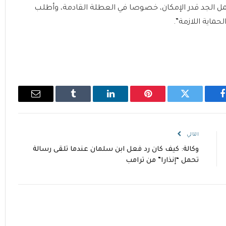
 الجد قدر الإمكان، خصوصا في العطلة القادمة، وأطلب
لحماية اللازمة”.
فيسبوك
تويتر
بينتيريست
لينكدإن
Tumblr
البريد
الإلكتروني
التالي
وكالة: كيف كان رد فعل ابن سلمان عندما تلقى رسالة
تحمل “إنذارا” من ترامب