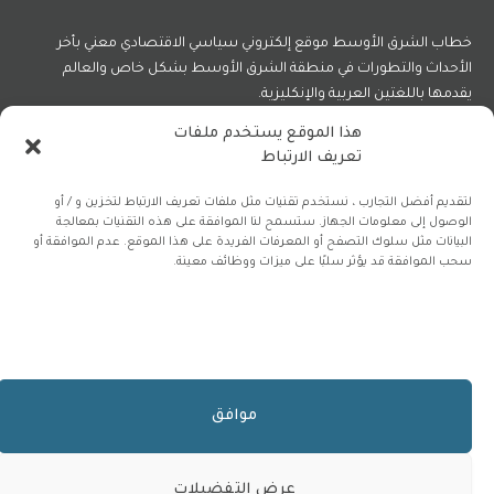
خطاب الشرق الأوسط موقع إلكتروني سياسي الاقتصادي معني بأخر
الأحداث والتطورات في منطقة الشرق الأوسط بشكل خاص والعالم
يقدمها باللغتين العربية والإنكليزية.
هذا الموقع يستخدم ملفات
تعريف الارتباط
فيسبوك
X
الانستغرام
(Twitter)
لتقديم أفضل التجارب ، نستخدم تقنيات مثل ملفات تعريف الارتباط لتخزين و / أو
الوصول إلى معلومات الجهاز. ستسمح لنا الموافقة على هذه التقنيات بمعالجة
البيانات مثل سلوك التصفح أو المعرفات الفريدة على هذا الموقع. عدم الموافقة أو
سحب الموافقة قد يؤثر سلبًا على ميزات ووظائف معينة.
اشترك في نشرتنا الإلكترونية مجاناً
اشترك في نشرتنا الإلكترونية مجاناً.
موافق
عرض التفضيلات