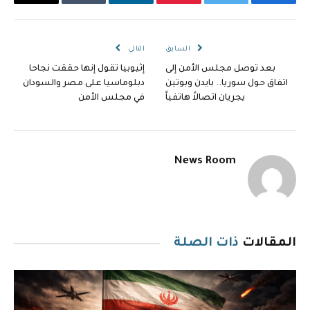
فيسبوك
تويتر
بينتيريست
لينكدإن
Tumblr
البريد
الإلكترو
السابق
التالي
بعد توصل مجلس الأمن إلى
إثيوبيا تقول إنها حققت نجاحا
اتفاق حول سوريا.. بايدن وبوتين
دبلوماسيا على مصر والسودان
يجريان اتصالاً هاتفياً
في مجلس الأمن
News Room
المقالات
ذات الصلة