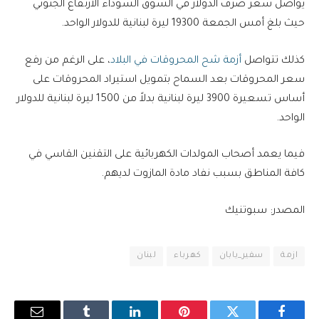
يواصل سعر صرف الدولار في السوق السوداء الارتفاع الجنوني
حيث بلغ أمس الجمعة 19300 ليرة لبنانية للدولار الواحد.
كذلك تتواصل
أزمة شح المحروقات في البلاد
، على الرغم من رفع
سعر المحروقات بعد السماح بتمويل استيراد المحروقات على
أساس تسعيرة 3900 ليرة لبنانية بدلاً من 1500 ليرة لبنانية للدولار
الواحد.
فيما يعمد أصحاب المولدات الكهربائية على التقنين القاسي في
كافة المناطق بسبب نفاد مادة المازوت لديهم.
المصدر: سبوتنيك
ازمة
سفير_يابان
كهرباء
لبنان