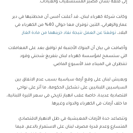
إلى قلقه بشأن مصير المستشفيات والعيادات.
وكانت شركة كهرباء لبنان، قد أعلنت أمس أن محطتيها في دير
عمار والزهراني، اللتين توفران معا حوالي 40% من الكهرباء في
البلاد،
توقفتا عن العمل نتيجة نفاد خزينهما من مادة الغاز
.
وأضافت في بيان أن البنوك الأجنبية لم توافق بعد على المعاملات
التي ستسمح لمؤسسة كهرباء لبنان بتفريغ شحنتي وقود
تنتظران في الميناء منذ الأسبوع الماضي.
ويعيش لبنان على وقع أزمة سياسية بسبب عدم الاتفاق بين
السياسيين اللبنانيين على تشكيل الحكومة، ما أثر على نواحي
اقتصادية عديدة، خاصة عقب انهيار تاريخي في سعر الليرة اللبنانية،
ما خلف أزمات في الكهرباء والدواء وغيرها.
وتتصاعد حدة الأزمات المعيشية في ظل الانهيار الاقتصادي
المتسارع وعدم قدرة مصرف لبنان على الاستمرار بالدعم، فيما