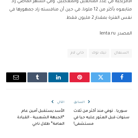
الأمريكية في عدد المتابعين والمعجبين. وفي الشهر الماضي زاد
متابعوه بأكثر من 12 ملونا، في حين أن منافسته زاد جمهورها في
نفس الفترة بمقدار 2 مليون فقط.
المصدر: lenta.ru
السنغال
تيك توك
خابي لام
فيسبوك
تويتر
بينتيريست
لينكدإن
Tumblr
البريد
الإلكترو
السابق
التالي
سوريا.. توفي منذ أكثر من ثلاث
الأسد يستقبل أمين عام
سنوات قبل العثور عليه حيا في
“الجبهة الشعبية – القيادة
مستشفى!
العامة” طلال ناجي