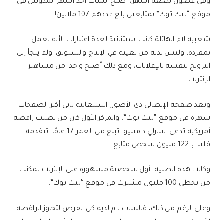
وفي غضون بضعة أشهر، أصبح الشاب أحد أشهر المدونين في
موقع “تيك توك” بمتابعين بلغ عددهم 107 ملايين!
شعبية لام الهائلة كانت استثنائية لعدة اعتبارات، لأنه يعمل
بمفرده، وليس لديه من يعينه في الإنتاج والتسويق، ولم يلجأ إلى
الترويج لنفسه بالإعلانات، ومع ذلك أصبح واحدا من مشاهير
الإنترنت.
وتعد صفحة الإيطالي ذي الأصول السنغالية ثاني أكثر الصفحات
شهرة في موقع “تيك توك”. والمركز الأول كان من نصيب راقصة
أمريكية تدعى، شارلي داميليو، تبلغ من العمر 17 عامًا، تتقدمه
قليلا بـ 122 مليون شخص متابع.
وكانت هذه الصبية، أول شخصية مشهورة على الإنترنت تمكنت
من تخطي 100 مليون مشترك في موقع “تيك توك”.
وعلى الرغم من ذلك، فالشاب لام لديه كل الفرص لتجاوز الراقصة