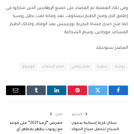
وفي تلك العملية تم القضاء على جميع الإرهابيين الذين شاركوا في
إطلاق النار، ومنح الطيار بيشكوف، بعد وفاته لقب بطل روسيا
كما منح جندي مشاة البحرية بوزينيتش بعد الوفاة، وكذلك الطيار
المساعد موراخين، وسام الشجاعة.
المصدر سبوتنيك
روسيا
سوريا
طيار روسي
فيلم السماء
موسكو
فيسبوك
تويتر
بينتيريست
لينكدإن
Tumblr
البريد
الإلكترو
السابق
التالي
سكان قرية إسبانية يدعون
معرض “أرميا 2021” على موعد
السياح لتحمل صياح الديوك
مع روبوت يظهر بمظهر أي