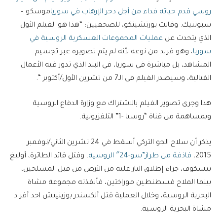
روسي قدم حياته فداء من أجل دحر الإرهاب في سوريا
موسكو –
سبوتنيك. وقالت يورتشينكو، للصحفيين: “هذا هو الفيلم الأول
الذي يتحدث عن
عمليات المجموعات العسكرية الروسية في
سوريا
، وهو فريد من نوعه لأنه لم يتم تصويره عبر تجسيم
المشاهد، بل مباشرة في سوريا، في البلد الذي تدور فيه الأعمال
القتالية، وسيصدر الفيلم في الـ7 من تشرين الأول/أكتوبر “.
هذا وجرى تصوير الفيلم بالاشتراك مع وزارة الدفاع الروسية
وبمساهمة من قناة “روسيا -1” التلفزيونية.
يذكر أن سلاح الجو التركي أسقط في 24 تشرين الثاني/نوفمبر
2015،
قاذفة من طراز”سو-24″ الروسية
. وقتل قائد الطائرة، أوليغ
بيشكوف، جراء إطلاق النار عليه من الأرض من قبل المسلحين،
بينما الملاح قسطنطين موراختين، فأنقذته مجموعة مشاة
البحرية الروسية، وخلال العملية قتل ألكسندر بوزينيتش احد أفراد
مشاة البحرية الروسية.