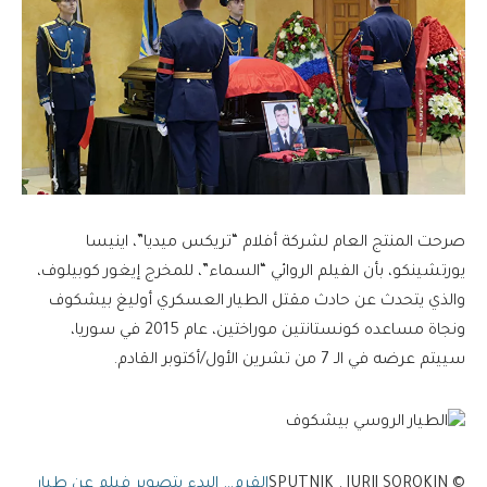
صرحت المنتج العام لشركة أفلام “تريكس ميديا”، اينيسا
يورتشينكو، بأن الفيلم الروائي “السماء”، للمخرج إيغور كوبيلوف،
والذي يتحدث عن حادث مقتل الطيار العسكري أوليغ بيشكوف
ونجاة مساعده كونستانتين موراختين، عام 2015 في سوريا،
سييتم عرضه في الـ 7 من تشرين الأول/أكتوبر القادم.
© SPUTNIK . JURIJ SOROKIN
القرم… البدء بتصوير فيلم عن طيار