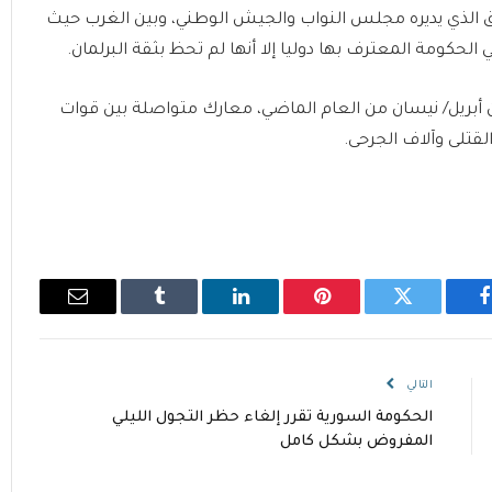
شرق الذي يديره مجلس النواب والجيش الوطني، وبين الغرب حيث
لحكومة المعترف بها دوليا إلا أنها لم تحظ بثقة البرلمان.
 أبريل/ نيسان من العام الماضي، معارك متواصلة بين قوات
قتلى وآلاف الجرحى.
فيسبوك
تويتر
بينتيريست
لينكدإن
Tumblr
البريد
الإلكتروني
التالي
الحكومة السورية تقرر إلغاء حظر التجول الليلي
المفروض بشكل كامل