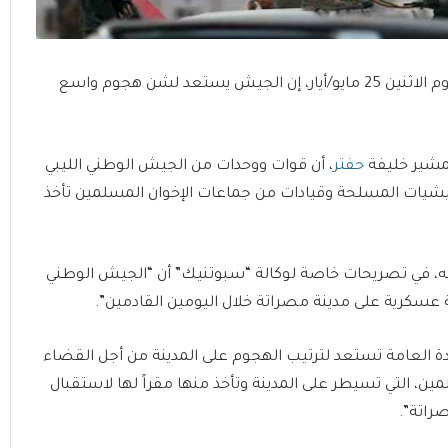
قال مصدر عسكري تابع للجيش الوطني الليبي، مساء اليوم الاثنين 25 مايو/أيار، إن الجيش يستعد لشن هجوم واسع
لمشير خليفة
حفتر
، أن قوات ووحدات من الجيش الوطني الليبي
يات المسلحة وقيادات من جماعات الإخوان المسلمين تأخذ
 في تصريحات خاصة لوكالة “سبوتنيك” أن “الجيش الوطني
عسكرية على مدينة مصراتة خلال اليومين القادمين”.
دة العامة تستعد لترتيب الهجوم على المدينة من أجل القضاء
ن، التي تسيطر على المدينة وتأخذ منها مقراً لها لاستقبال
صراتة”.