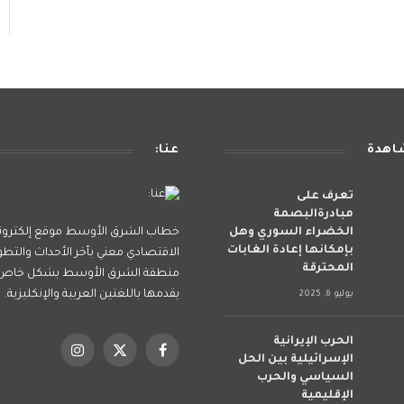
شاهدة
عنا:
تعرف على
مبادرةالبصمة
الخضراء السوري وهل
خطاب الشرق الأوسط موقع إلكترو
بإمكانها إعادة الغابات
الاقتصادي معني بأخر الأحداث والتطو
المحترقة
منطقة الشرق الأوسط بشكل خاص و
يقدمها باللغتين العربية والإنكليزية.
يوليو 6, 2025
الحرب الإيرانية
فيسبوك
X
الانستغرام
الإسرائيلية بين الحل
(Twitter)
السياسي والحرب
الإقليمية