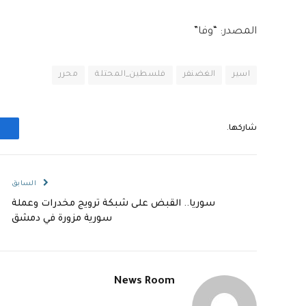
المصدر: “وفا”
اسير
الغضنفر
فلسطين_المحتلة
محرر
شاركها.
السابق
سوريا.. القبض على شبكة ترويج مخدرات وعملة
سورية مزورة في دمشق
News Room