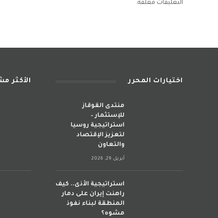
التعليقات مغلقة.
اختيارات المحرر
الأكثر م
منتدى القوقاز
للإستثمار –
استراتيجية روسيا
لتعزيز الإقتصاد
والتعاون
أبريل 29, 2026
استراتيجية الأذى.. كيف
راهنت إيران على دمار
المنطقة لبناء نفوذ
مشوه؟