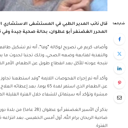
قال نائب المدير الطبي في المستشفى الاستشاري الع
شاركها
المحرر الغضنفر أبو عطوان، بحالة صحية جيدة وف
وأضاف كريم في تصريح لوكالة “وفا”، أنه تم تشكيل طاقم
والتغذية لمتابعة وضعه الصحي، وذلك تجنبا لحدوث ما يسم
نتيجة عودته للأكل بعد انقطاع طويل عن الطعام، الأمر ا
وأكد أنه تم إجراء الفحوصات اللازمة “وقد استطعنا تجاوز 
عن الطعام الذي استمر لمدة 65 يوما
مبشرة وتؤكد أنه سيتماثل للشفاء خلال الفترة القليلة الم
يذكر أن الأسير الغضنفر أب
ضاحية الريحان برام الله، أول أمس الخميس، بعد انتزاعه قر
الفترة.