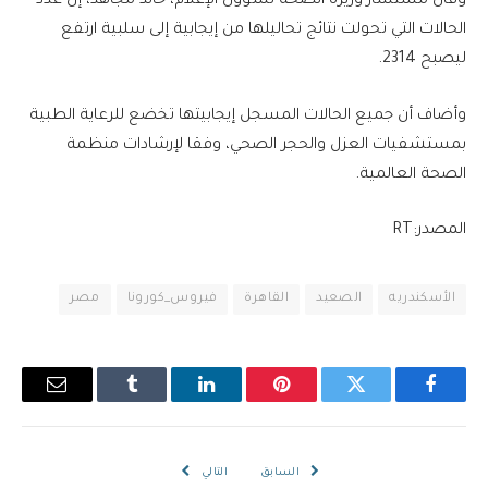
وقال مستشار وزيرة الصحة لشؤون الإعلام، خالد مجاهد، إن عدد
الحالات التي تحولت نتائج تحاليلها من إيجابية إلى سلبية ارتفع
ليصبح 2314.
وأضاف أن جميع الحالات المسجل إيجابيتها تخضع للرعاية الطبية
بمستشفيات العزل والحجر الصحي، وفقا لإرشادات منظمة
الصحة العالمية.
المصدر:RT
الأسكندريه
الصعيد
القاهرة
فيروس_كورونا
مصر
فيسبوك
تويتر
بينتيريست
لينكدإن
Tumblr
البريد
الإلكترو
السابق
التالي