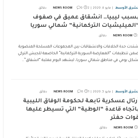
لشرق الأوسط
مايو 6, 2020
2 دقائق
0
NEWS ROOM
سبب ليبيا… انشقاق عميق في صفوف
الميليشيات التركمانية” شمالي سوريا
ئق
NEWS ROOM
شتدت حدة الخلافات والانشقاقات بين المجموعات المسلحة المنضوية
من تنظيمات “المعارضة السورية التركمانية” الخاضعة للجيش التركي
شكل يومي في مناطق شمالي سوريا، ليشهد اليوم عملية “انشقاق”…
لشرق الأوسط
مايو 5, 2020
1 دقائق
0
NEWS ROOM
رتال عسكرية تابعة لحكومة الوفاق الليبية
اتجاه قاعدة “الوطية” التي تسيطر عليها
وات حفتر
NEWS ROOM