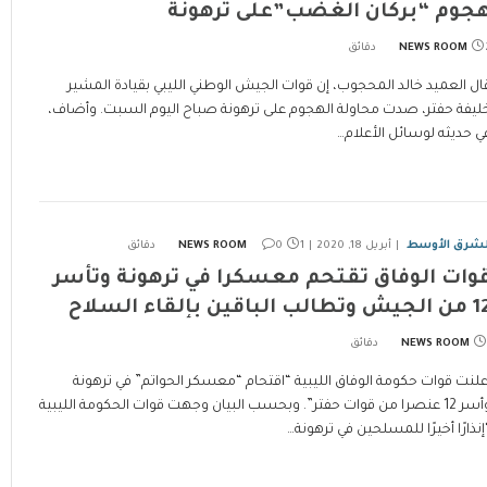
جوم “بركان الغضب”على ترهونة
ئق
NEWS ROOM
ال العميد خالد المحجوب، إن قوات الجيش الوطني الليبي بقيادة المشير
ليفة حفتر، صدت محاولة الهجوم على ترهونة صباح اليوم السبت. وأضاف،
ي حديثه لوسائل الأعلام…
لشرق الأوسط
أبريل 18, 2020
1 دقائق
0
NEWS ROOM
وات الوفاق تقتحم معسكرا في ترهونة وتأسر
 وتطالب الباقين بإلقاء السلاح
NEWS ROOM
علنت قوات حكومة الوفاق الليبية “اقتحام “معسكر الحواتم” في ترهونة
وأسر 12 عنصرا من قوات حفتر”. وبحسب البيان وجهت قوات الحكومة الليبية
إنذارًا أخيرًا للمسلحين في ترهونة…