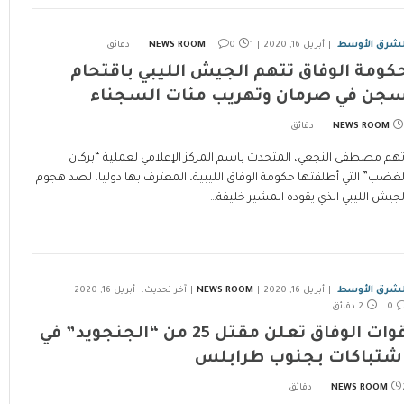
لشرق الأوسط
أبريل 16, 2020
1 دقائق
0
NEWS ROOM
كومة الوفاق تتهم الجيش الليبي باقتحام
جن في صرمان وتهريب مئات السجناء
NEWS ROOM
تهم مصطفى النجعي، المتحدث باسم المركز الإعلامي لعملية “بركان
لغضب” التي أطلقتها حكومة الوفاق الليبية، المعترف بها دوليا، لصد هجوم
لجيش الليبي الذي يقوده المشير خليفة…
لشرق الأوسط
أبريل 16, 2020
NEWS ROOM
آخر تحديث:
أبريل 16, 2020
0
2 دقائق
قوات الوفاق تعلن مقتل 25 من “الجنجويد” في
شتباكات بجنوب طرابلس
ئق
NEWS ROOM