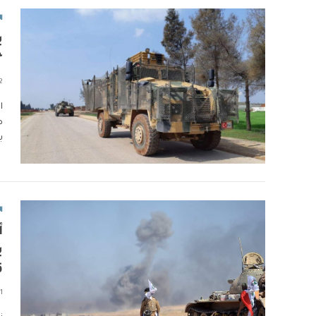
ا
ب
“
2 دقا
ا
ض
ب
ا
أ
ب
ق
1 دقائق