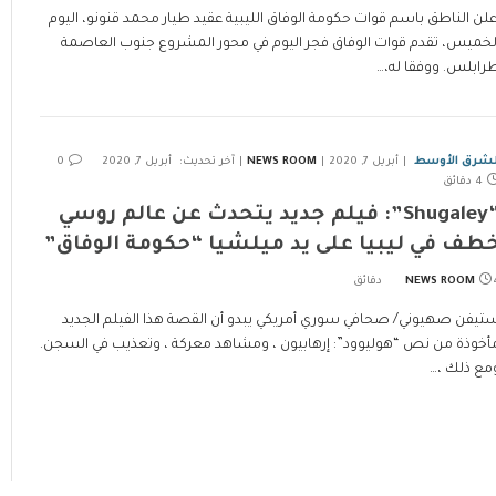
علن الناطق باسم قوات حكومة الوفاق الليبية عقيد طيار محمد قنونو، اليوم
لخميس، تقدم قوات الوفاق فجر اليوم في محور المشروع جنوب العاصمة
رابلس. ووفقا له،…
لشرق الأوسط
أبريل 7, 2020
NEWS ROOM
آخر تحديث:
أبريل 7, 2020
0
4 دقائق
“Shugaley”: فيلم جديد يتحدث عن عالم روسي
طف في ليبيا على يد ميلشيا “حكومة الوفاق”
ئق
NEWS ROOM
تيفن صهيوني/ صحافي سوري أمريكي يبدو أن القصة هذا الفيلم الجديد
أخوذة من نص “هوليوود”: إرهابيون ، ومشاهد معركة ، وتعذيب في السجن.
مع ذلك ،…