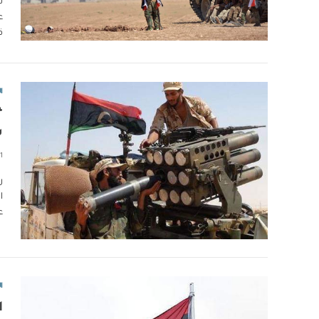
ن
ع
ق
ا
“
س
1 دقائق
ر
ا
ع
ا