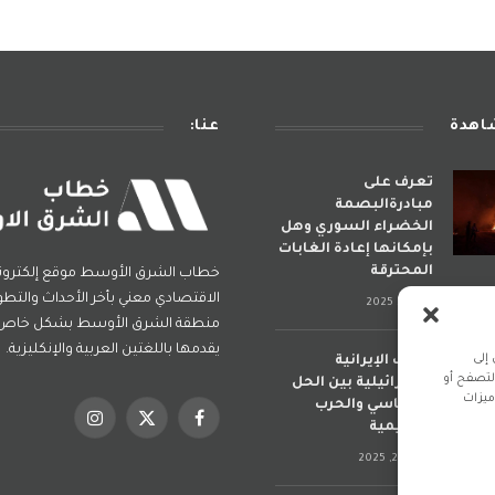
شاهدة
عنا:
تعرف على
مبادرةالبصمة
الخضراء السوري وهل
بإمكانها إعادة الغابات
المحترقة
خطاب الشرق الأوسط موقع إلكترو
الاقتصادي معني بأخر الأحداث والتطو
يوليو 6, 2025
منطقة الشرق الأوسط بشكل خاص و
يقدمها باللغتين العربية والإنكليزية.
إلى
الحرب الإيرانية
لتصفح أو
الإسرائيلية بين الحل
ميزات
السياسي والحرب
فيسبوك
X
الانستغرام
الإقليمية
(Twitter)
يونيو 20, 2025