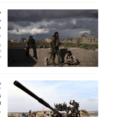
ا
ح
س
1 دقائق
ا
ا
ا
ا
ا
2 دقا