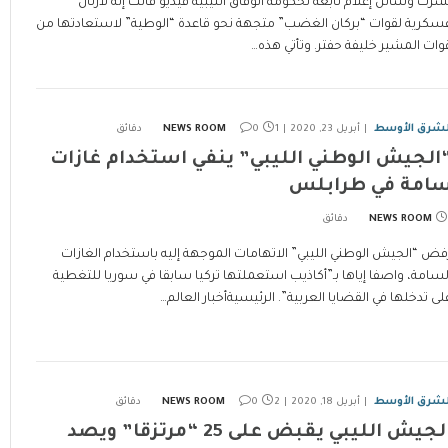
شرت وسائل إعلام تابعة لحكومة الوفاق الليبية فيديو قالت إنه لأرتال
سكرية لقوات “بركان الغضب” متجهة نحو قاعدة “الوطية” لاستعادتها من
وات المشير خليفة حفتر. وتأتي هذه…
لشرق الأوسط
أبريل 23, 2020
1 دقائق
0
NEWS ROOM
الجيش الوطني الليبي” ينفي استخدام غازات
امة في طرابلس
NEWS ROOM
فض “الجيش الوطني الليبي” الاتهامات الموجهة إليه باستخدام الغازات
لسامة، واصفا إياها بـ”أكاذيب استعملتها تركيا سابقا في سوريا للتغطية
لى تدخلها في القضايا العربية”. الرئيسيةأخبار العالم…
لشرق الأوسط
أبريل 18, 2020
2 دقائق
0
NEWS ROOM
الجيش الليبي يقبض على 25 “مرتزقا” ويصد