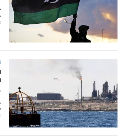
ش
ط
م
أ
ا
ا
3 دقا
ر
م
ا