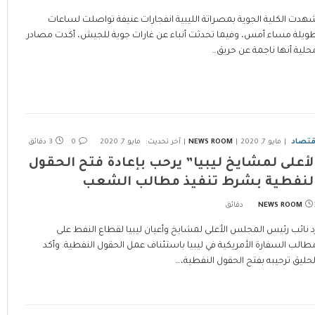
هدت الكلية الجوية بمصراتة الليبية انفجارات عنيفة تواصلت لساعات
ويلة مساء أمس، وفيما تحدثت أنباء عن غارات جوية للجيش، أكدت مصادر
حلية أنها ناجمة عن حريق…
قتصاد
مايو 7, 2020
NEWS ROOM
آخر تحديث:
مايو 7, 2020
0
3 دقائق
لأعلى لمشايخ ليبيا” يرحب بإعادة فتح الحقول
لنفطية بشرط تنفيذ مطالب الشعب
ئق
NEWS ROOM
د نائب رئيس المجلس الأعلى لمشايخ وأعيان ليبيا لقطاع النفط على
طالب السفارة الأمريكية في ليبيا باستئناف عمل الحقول النفطية. وأكد
لحليق ترحيبه بفتح الحقول النفطية،…