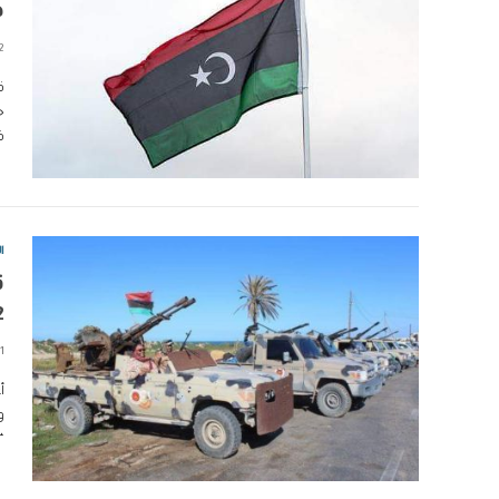
ه
2 دقا
ق
خ
ف
ا
ق
12 من الجيش
1 دقائق
أ
“