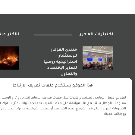
اختيارات المحرر
الأكثر م
منتدى القوقاز
للإستثمار –
استراتيجية روسيا
لتعزيز الإقتصاد
والتعاون
أبريل 29, 2026
هذا الموقع يستخدم ملفات تعريف الارتباط
لتقديم أفضل التجارب ، نستخدم تقنيات مثل ملفات تعريف الارتباط لتخزين و / أو الوصول 
استراتيجية الأذى.. كيف
معلومات الجهاز. ستسمح لنا الموافقة على هذه التقنيات بمعالجة البيانات مثل سلوك ا
راهنت إيران على دمار
المعرفات الفريدة على هذا الموقع. عدم الموافقة أو سحب الموافقة قد يؤثر سلبًا على 
المنطقة لبناء نفوذ
ووظائف معينة.
مشوه؟
مارس 29, 2026