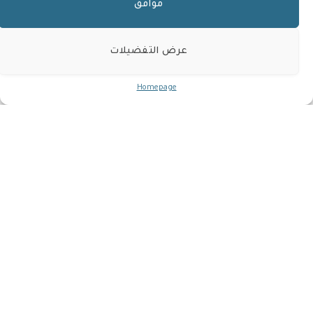
موافق
هل تملك تركيا الحق
بلعب دور الوساطة بين
موسكو وكييف؟
عرض التفضيلات
2 دقائق
NEWS ROOM
Homepage
الشرق الأوسط
أكتوبر 29, 2024
NEWS