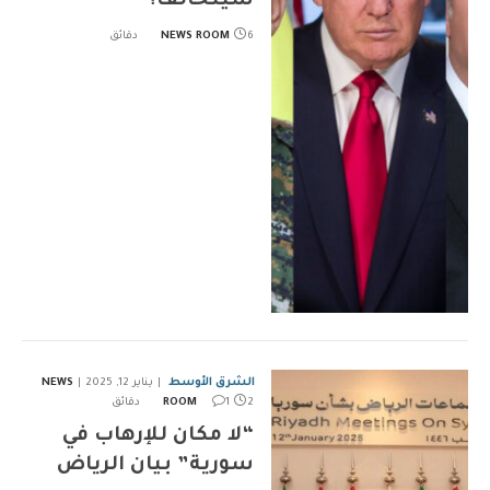
سيتحالف؟
6 دقائق
NEWS ROOM
الشرق الأوسط
يناير 12, 2025
NEWS
2 دقائق
1
ROOM
“لا مكان للإرهاب في
سورية” بيان الرياض