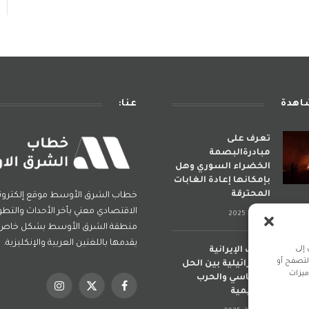
شاهدة
عنا:
تعرف على
مبادرةالبصمة
الخضراء السوري وهل
بإمكانها إعادة الغابات
المحترقة
خطاب الشرق الأوسط موقع إلكترو
الاقتصادي معني بأخر الأحداث والتطو
يوليو 6, 2025
منطقة الشرق الأوسط بشكل خاص و
يقدمها باللغتين العربية والإنكليزية.
إلى
الحرب الإيرانية
لتصفح أو
الإسرائيلية بين الحل
ميزات
السياسي والحرب
فيسبوك
X
الانستغرام
الإقليمية
(Twitter)