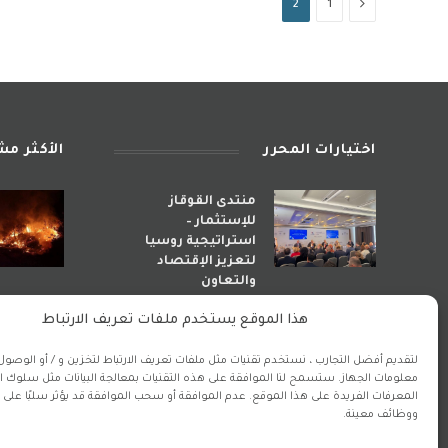
السابق
2
1
اختيارات المحرر
الأكثر م
منتدى القوقاز
للإستثمار –
استراتيجية روسيا
لتعزيز الإقتصاد
والتعاون
أبريل 29, 2026
هذا الموقع يستخدم ملفات تعريف الارتباط
لتقديم أفضل التجارب ، نستخدم تقنيات مثل ملفات تعريف الارتباط لتخزين و / أو الوصول 
استراتيجية الأذى.. كيف
معلومات الجهاز. ستسمح لنا الموافقة على هذه التقنيات بمعالجة البيانات مثل سلوك ا
راهنت إيران على دمار
المعرفات الفريدة على هذا الموقع. عدم الموافقة أو سحب الموافقة قد يؤثر سلبًا على 
المنطقة لبناء نفوذ
ووظائف معينة.
مشوه؟