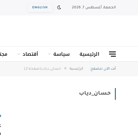
الجمعة, أغسطس 7, 2026
ENGLISH
الرئيسية
سياسة
أقتصاد
مجت
»
أنت الآن تتصفح:
الرئيسية
حسان_دياب(صفحه 2)
حسان_دياب
ا
ع
م