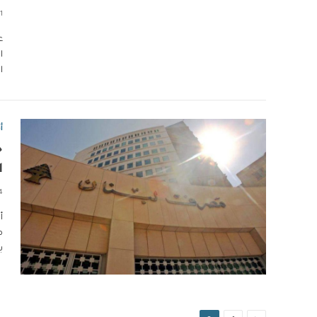
1 دقائق
ع
ا
ال
أ
خ
ا
4 دقا
أ
ب