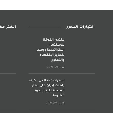
اختيارات المحرر
الأكثر م
منتدى القوقاز
للإستثمار –
استراتيجية روسيا
لتعزيز الإقتصاد
والتعاون
أبريل 29, 2026
استراتيجية الأذى.. كيف
راهنت إيران على دمار
المنطقة لبناء نفوذ
مشوه؟
مارس 29, 2026