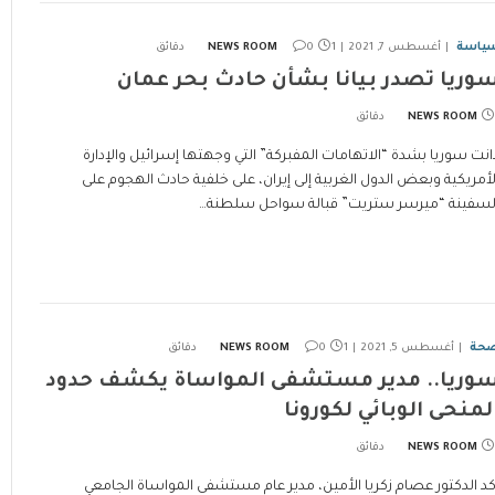
ياسة
أغسطس 7, 2021
1 دقائق
0
NEWS ROOM
وريا تصدر بيانا بشأن حادث بحر عمان
NEWS ROOM
انت سوريا بشدة “الاتهامات المفبركة” التي وجهتها إسرائيل والإدارة
لأمريكية وبعض الدول الغربية إلى إيران، على خلفية حادث الهجوم على
لسفينة “ميرسر ستريت” قبالة سواحل سلطنة…
حة
أغسطس 5, 2021
1 دقائق
0
NEWS ROOM
وريا.. مدير مستشفى المواساة يكشف حدود
لمنحى الوبائي لكورونا
NEWS ROOM
كد الدكتور عصام زكريا الأمين، مدير عام مستشفى المواساة الجامعي