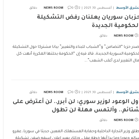
لشرق الأوسط
أغسطس 10, 2021
2 دقائق
0
NEWS ROOM
زبان سوريان يعلنان رفض التشكيلة
لحكومية الجديدة
ئق
NEWS ROOM
صدر حزبا “التضامن” و”الشباب للبناء والتغيير” بيانا مشتركا حول التشكيلة
لحكومية السورية الجديدة، قالا فيه إن “الحكومة بحلتها المكررة أنهت كل
مال التغيير لدى أغلب الشعب”.…
لشرق الأوسط
أغسطس 10, 2021
2 دقائق
0
NEWS ROOM
ول الوعود لوزير سوري: لن أبرر.. لن أعترض على
تائم.. وألتمس مهلة لن تطول
ئق
NEWS ROOM
طلق وزير التجارة الداخلية وحماية المستهلك المعين حديثا في سوريا، عمرو
الم وعودا وما بدا أنها خطة عمل، وذلك بعيد إعلان اسمه ضمن تشكيلة